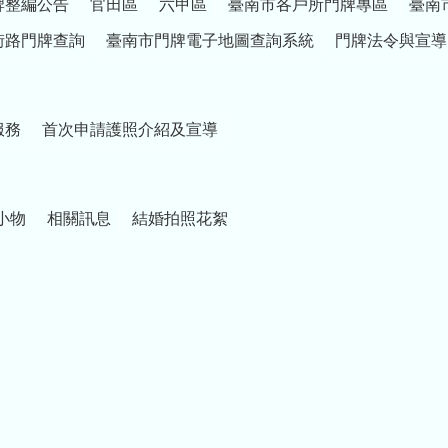
牌整編公告
官田區
六甲區
臺南市各戶所門牌專區
臺南
街路門牌查詢
臺南市門牌電子地圖查詢系統
門牌法令與宣導
服務
首次申請護照介紹及宣導
小物
相關訊息
結婚拍照花絮