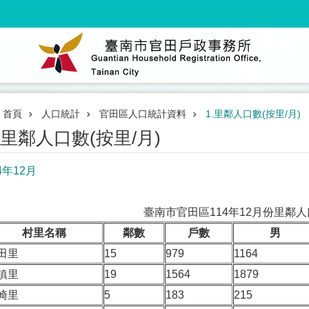
首頁
人口統計
官田區人口統計資料
1.里鄰人口數(按里/月)
.里鄰人口數(按里/月)
4年12月
臺南市官田區114年12月份里鄰
村里名稱
鄰數
戶數
男
田里
15
979
1164
鎮里
19
1564
1879
崎里
5
183
215