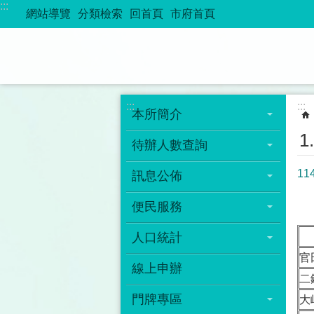
:::
跳到主要內容區塊
網站導覽
分類檢索
回首頁
市府首頁
:::
:::
本所簡介
1
待辦人數查詢
11
訊息公佈
便民服務
人口統計
官
線上申辦
二
門牌專區
大