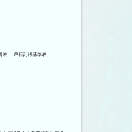
覽表
戶籍罰鍰基準表