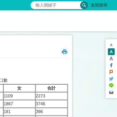
搜尋
進階搜尋
人口數
女
合計
1109
2273
1867
3746
181
396