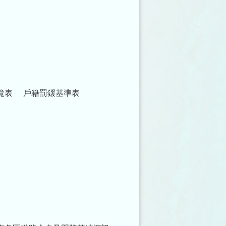
覽表
戶籍罰鍰基準表