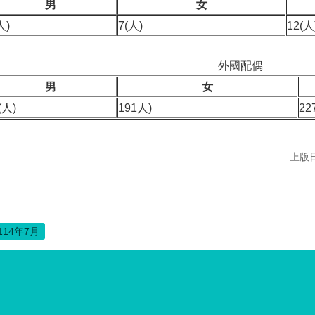
男
女
人)
7(人)
12(人
外國配偶
男
女
(人)
191人)
22
上版日
114年7月