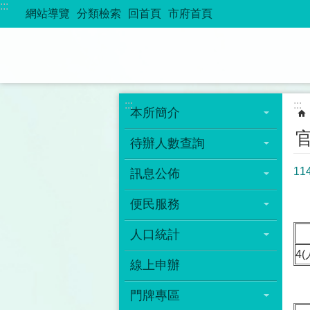
:::
跳到主要內容區塊
網站導覽
分類檢索
回首頁
市府首頁
:::
:::
本所簡介
待辦人數查詢
11
訊息公佈
便民服務
人口統計
4(
線上申辦
門牌專區