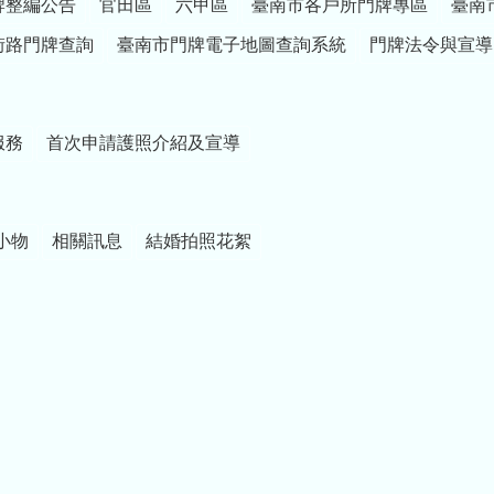
牌整編公告
官田區
六甲區
臺南市各戶所門牌專區
臺南
街路門牌查詢
臺南市門牌電子地圖查詢系統
門牌法令與宣導
服務
首次申請護照介紹及宣導
小物
相關訊息
結婚拍照花絮