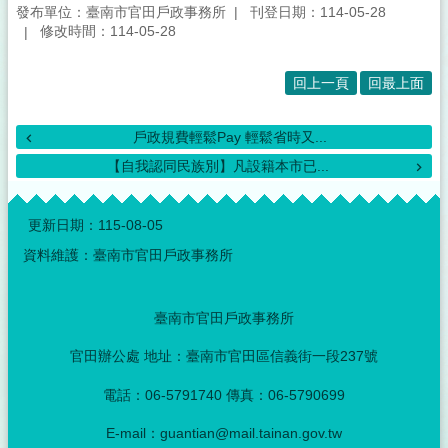
訊
發布單位：臺南市官田戶政事務所
刊登日期：114-05-28
息
修改時間：114-05-28
公
佈
回上一頁
回最上面
便
民
戶政規費輕鬆Pay 輕鬆省時又...
服
【自我認同民族別】凡設籍本市已...
務
:::
人
更新日期：
115-08-05
口
統
資料維護：臺南市官田戶政事務所
計
線
臺南市官田戶政事務所
上
申
官田辦公處 地址：臺南市官田區信義街一段237號
辦
電話：06-5791740 傳真：06-5790699
門
牌
E-mail：guantian@mail.tainan.gov.tw