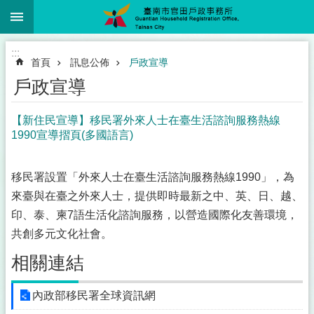
:::
跳到主要內容區塊
搜
尋
進
:::
階
首頁
訊息公佈
戶政宣導
搜
尋
戶政宣導
【新住民宣導】移民署外來人士在臺生活諮詢服務熱線
1990宣導摺頁(多國語言)
本
所
簡
移民署設置「外來人士在臺生活諮詢服務熱線1990」，為
介
來臺與在臺之外來人士，提供即時最新之中、英、日、越、
印、泰、柬7語生活化諮詢服務，以營造國際化友善環境，
待
辦
共創多元文化社會。
人
相關連結
數
查
詢
內政部移民署全球資訊網