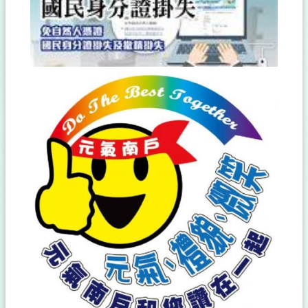
影
音
專
區
個
人
資
料
保
護
專
區
法
令
規
章
常
見
問