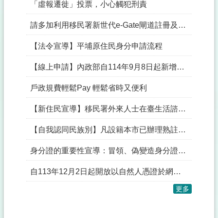
專
「虛報遷徙」投票，小心觸犯刑責
區
請多加利用移民署新世代e-Gate閘道註冊及通關二合一服務，自115年6月1日起戶所配合停止人工受理自動通關註冊。
護
照
【法令宣導】平埔原住民身分申請流程
一
站
【線上申請】內政部自114年9月8日起新增『經法院調解、和解成立或裁判確定之收養撤銷登記』之線上申辦戶籍登記項目，民眾得以自然人憑證於網路申請。
式
專
戶政規費輕鬆Pay 輕鬆省時又便利
區
【新住民宣導】移民署外來人士在臺生活諮詢服務熱線1990宣導摺頁(多國語言)
結
婚
【自我認同民族別】凡設籍本市已辦理熟註記之市民得續辦民族別註記
拍
照
身分證的重要性宣導：冒領、偽變造身分證或冒用他人身分辦理可能觸犯刑法及戶籍法規定
專
區
自113年12月2日起開放以自然人憑證於網路申請「經法院宣告變更子女姓氏之登記」
性
更多
別
變
更