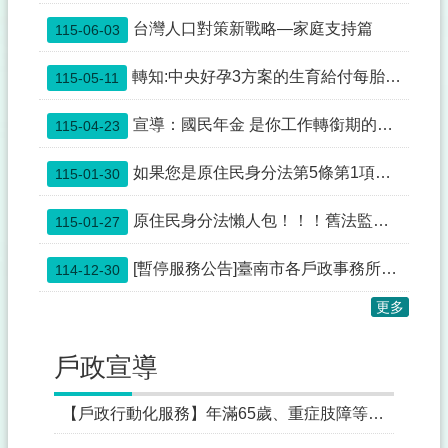
訊
息
台灣人口對策新戰略—家庭支持篇
115-06-03
公
佈
轉知:中央好孕3方案的生育給付每胎加碼至10萬元，首波補發將於5月7日、8日分批發放，如有疑義，請逕洽勞保局(02)23961266。
115-05-11
便
宣導：國民年金 是你工作轉銜期的保障金
115-04-23
民
服
務
如果您是原住民身分法第5條第1項第4款規定 適用對象，惟姓名尚未取用傳統名字或從具有原住民 身分之父或母之姓者，請詳閱本訊息。
115-01-30
人
原住民身分法懶人包！！！舊法監護權取得身分族人補登記公告！
115-01-27
口
統
[暫停服務公告]臺南市各戶政事務所115年度連續假期之週六上午延長服務及假日預約結婚登記暫停辦理，不便之處，敬請見諒！
計
114-12-30
更多
線
上
申
戶政宣導
辦
門
【戶政行動化服務】年滿65歲、重症肢障等行動不便或有6歲以下幼兒的家庭，可申請「戶政行動化」服務
牌