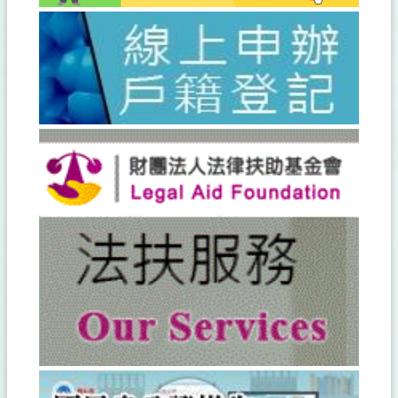
住
民
配
偶
專
區
國
民
身
分
證
資
訊
專
區
互
動
專
區