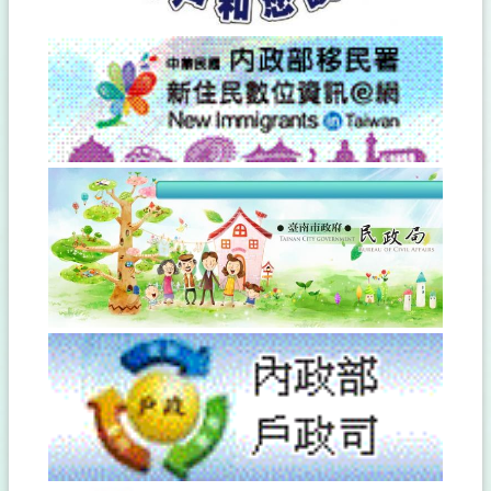
答
相
關
連
結
政
府
公
開
資
訊
檔
案
應
用
服
務