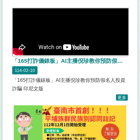
專
區
原
住
民
專
區
生
「165打詐儀錶板」AI主播倪珍教你預防假名人投資詐騙 印尼文版
育
114-02-10
獎
勵
「165打詐儀錶板」AI主播倪珍教你預防假名人投資
金
詐騙 印尼文版
自
更多
然
人
憑
證
新