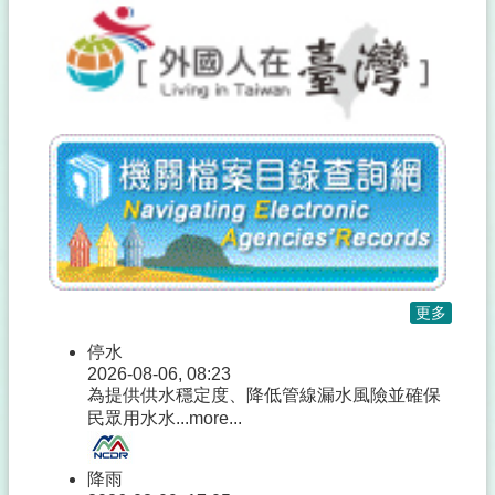
網
站
導
覽
分
類
檢
索
回
首
頁
市
更多
府
停水
首
2026-08-06, 08:23
頁
為提供供水穩定度、降低管線漏水風險並確保
民眾用水水...
more...
降雨