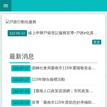
:::
跳到主要內容區塊
搜
尋
進
:::
階
搜
尋
線上申辦戶籍登記服務宣導~戶政e化真方便！歡迎多加利用內政部戶政司「戶政線上申辦服務」，內政部戶政司全球資訊網24小時全天候提供申請人使用自然人憑證申請「線上申辦戶籍登記服務」申辦作業。
112-05-12
更多
本
所
最新消息
簡
介
函轉社會局臺南市115年重陽敬老金致贈作業實施計畫
115-07-17
待
辦
115年聯合婚禮活動
115-07-17
人
數
【臺南人口政策資源網｜市民政策資源一站查】
115-07-10
查
詢
宣導「臺南市115年度助您好孕補助計畫」
115-06-15