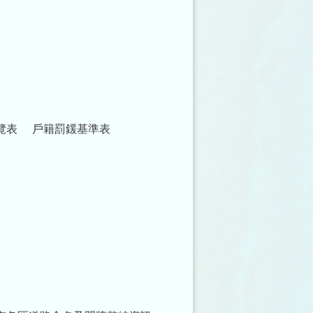
覽表
戶籍罰鍰基準表