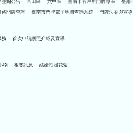
牌整編公告
官田區
六甲區
臺南市各戶所門牌專區
臺南
街路門牌查詢
臺南市門牌電子地圖查詢系統
門牌法令與宣導
服務
首次申請護照介紹及宣導
小物
相關訊息
結婚拍照花絮