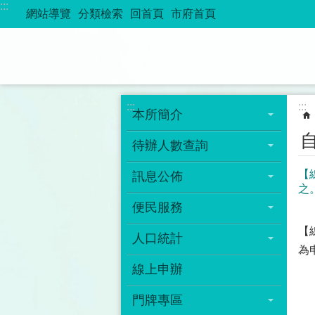
:::
跳到主要內容區塊
網站導覽
分類檢索
回首頁
市府首頁
:::
:::
本所簡介
待辦人數查詢
【
訊息公佈
之
便民服務
【
人口統計
為
線上申辦
門牌專區