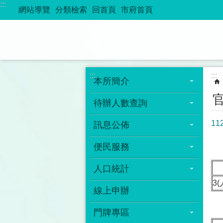
:::
跳到主要內容區塊
網站導覽
分類檢索
回首頁
市府首頁
:::
:::
本所簡介
待辦人數查詢
11
訊息公佈
便民服務
人口統計
3(
線上申辦
門牌專區