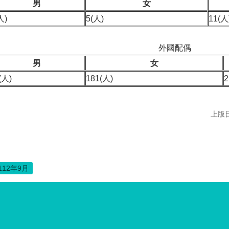
男
女
人)
5(人)
11(人
外國配偶
男
女
(人)
181(人)
2
上版日
112年9月