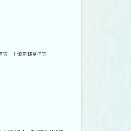
覽表
戶籍罰鍰基準表