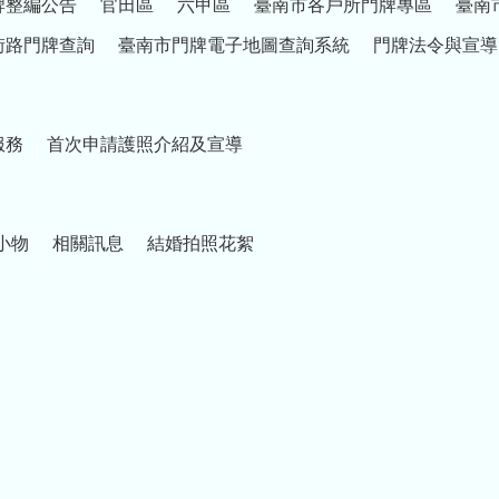
牌整編公告
官田區
六甲區
臺南市各戶所門牌專區
臺南
街路門牌查詢
臺南市門牌電子地圖查詢系統
門牌法令與宣導
服務
首次申請護照介紹及宣導
小物
相關訊息
結婚拍照花絮