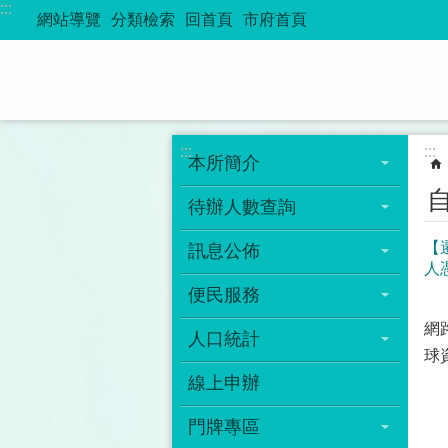
:::
跳到主要內容區塊
網站導覽
分類檢索
回首頁
市府首頁
:::
:::
本所簡介
待辦人數查詢
【
訊息公佈
人
便民服務
網
人口統計
球
線上申辦
門牌專區