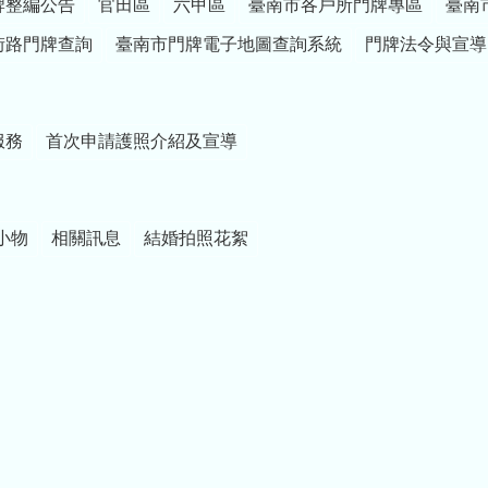
牌整編公告
官田區
六甲區
臺南市各戶所門牌專區
臺南
街路門牌查詢
臺南市門牌電子地圖查詢系統
門牌法令與宣導
服務
首次申請護照介紹及宣導
小物
相關訊息
結婚拍照花絮