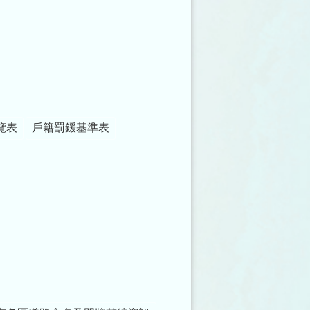
覽表
戶籍罰鍰基準表